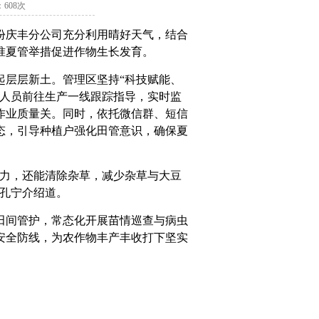
：608次
份庆丰分公司充分利用晴好天气，结合
准夏管举措促进作物生长发育。
起层层新土。管理区坚持“科技赋能、
技人员前往生产一线跟踪指导，实时监
作业质量关。同时，依托微信群、短信
态，引导种植户强化田管意识，确保夏
能力，还能清除杂草，减少杂草与大豆
任孔宁介绍道。
田间管护，常态化开展苗情巡查与病虫
安全防线，为农作物丰产丰收打下坚实