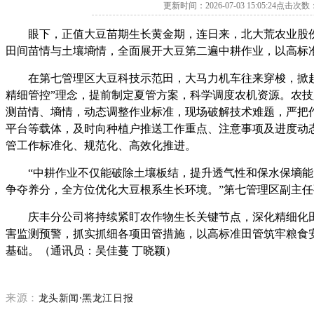
更新时间：2026-07-03 15:05:24点击次数
眼下，正值大豆苗期生长黄金期，连日来，北大荒农业股
田间苗情与土壤墒情，全面展开大豆第二遍中耕作业，以高标
在第七管理区大豆科技示范田，大马力机车往来穿梭，掀
精细管控”理念，提前制定夏管方案，科学调度农机资源。农
测苗情、墒情，动态调整作业标准，现场破解技术难题，严把
平台等载体，及时向种植户推送工作重点、注意事项及进度动
管工作标准化、规范化、高效化推进。
“中耕作业不仅能破除土壤板结，提升透气性和保水保墒
争夺养分，全方位优化大豆根系生长环境。”第七管理区副主
庆丰分公司将持续紧盯农作物生长关键节点，深化精细化
害监测预警，抓实抓细各项田管措施，以高标准田管筑牢粮食
基础。（通讯员：吴佳蔓 丁晓颖）
龙头新闻·黑龙江日报
来源：