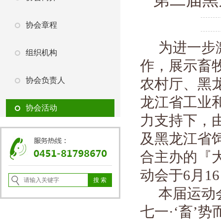
协会章程
为进一步
组织机构
作，展示畜
协会负责人
农村厅、黑
龙江省工业
协会活动
力支持下，
及黑龙江省
合主办的『
动会于
6
月
16
本届运动
七一
·‘
畜
’
势