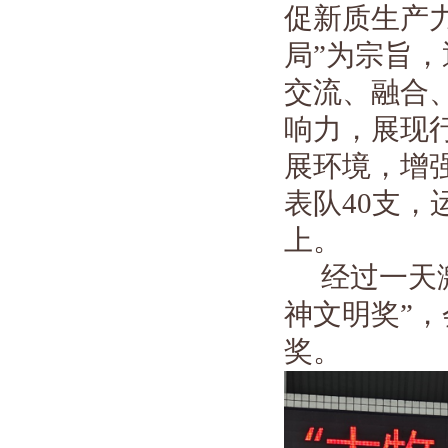
促新质生产
局
”
为宗旨，
交流、融合
响力，展现
展环境，增
表队
40
支，
上。
经过一天
神文明奖”，
奖。